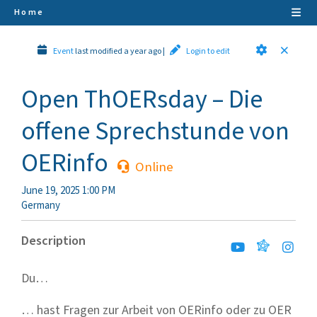
Home
Event
last modified a year ago
|
Login to edit
Open ThOERsday – Die
offene Sprechstunde von
OERinfo
Online
June 19, 2025 1:00 PM
Germany
Description
Du…
… hast Fragen zur Arbeit von OERinfo oder zu OER