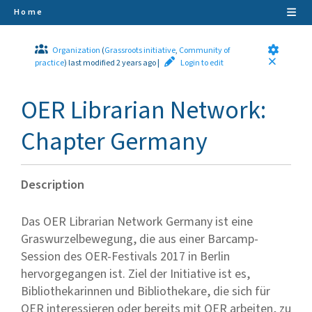
Home
Organization
(
Grassroots initiative
,
Community of
practice
)
last modified 2 years ago
|
Login to edit
OER Librarian Network:
Chapter Germany
Description
Das OER Librarian Network Germany ist eine
Graswurzelbewegung, die aus einer Barcamp-
Session des OER-Festivals 2017 in Berlin
hervorgegangen ist. Ziel der Initiative ist es,
Bibliothekarinnen und Bibliothekare, die sich für
OER interessieren oder bereits mit OER arbeiten, zu