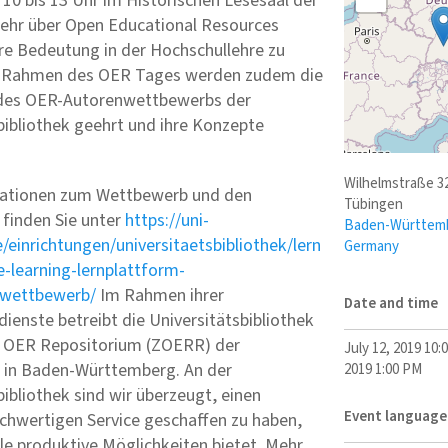
 10 bis 13 Uhr im Historischen Lesesaal der
mehr über Open Educational Resources
re Bedeutung in der Hochschullehre zu
m Rahmen des OER Tages werden zudem die
 des OER-Autorenwettbewerbs der
bibliothek geehrt und ihre Konzepte
Wilhelmstraße 3
ationen zum Wettbewerb und den
Tübingen
 finden Sie unter
https://uni-
Baden-Württem
/einrichtungen/universitaetsbibliothek/lern
Germany
e-learning-lernplattform-
enwettbewerb/
Im Rahmen ihrer
Date and time
dienste betreibt die Universitätsbibliothek
e OER Repositorium (ZOERR) der
July 12, 2019 10:
 in Baden-Württemberg. An der
2019 1:00 PM
bibliothek sind wir überzeugt, einen
Event language
ochwertigen Service geschaffen zu haben,
ele produktive Möglichkeiten bietet. Mehr