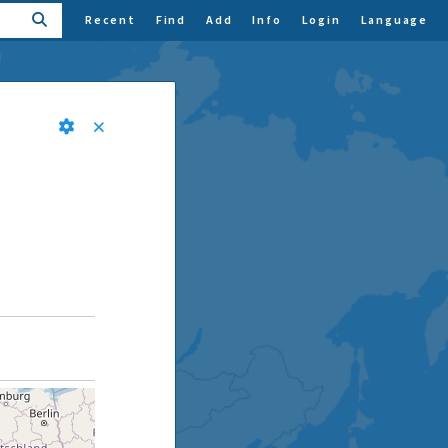
Recent
Find
Add
Info
Login
Language