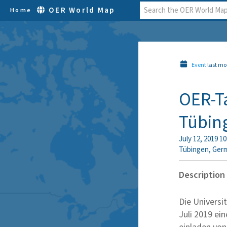
OER World Map
Home
Event
last mo
OER-Ta
Tübin
July 12, 2019 1
Tübingen
,
Ger
Description
Die Universi
Juli 2019 ei