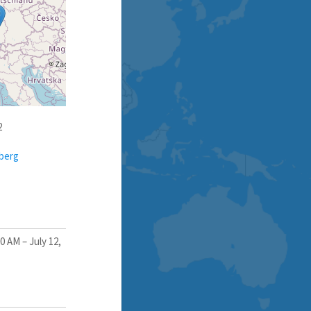
2
berg
00 AM
–
July 12,