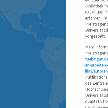
einladen von
Bibliothek 
(OER) und ih
erfahren. I
Preisträger
Universitäts
vorgestellt.
Mehr Inform
Preisträgern
tuebingen.de
en-arbeiten/
ilias/autor
Publikations
das Zentral
Hochschulen
Universitäts
qualitativ h
der Ihnen vi