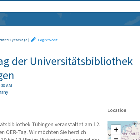
dified 2 years ago
|
Login to edit
g der Universitätsbibliothek
gen
0:00 AM
many
Location
tätsbibliothek Tübingen veranstaltet am 12.
+
nen OER-Tag. Wir möchten Sie herzlich
−