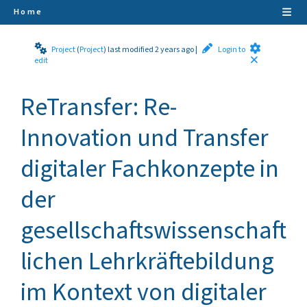
Home
Project
(
Project
)
last modified 2 years ago
|
Login to
edit
ReTransfer: Re-
Innovation und Transfer
digitaler Fachkonzepte in
der
gesellschaftswissenschaft
lichen Lehrkräftebildung
im Kontext von digitaler