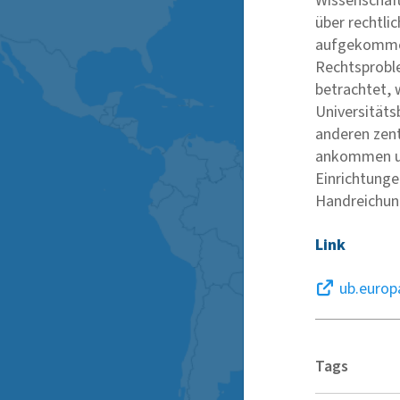
Wissenschaft
über rechtli
aufgekommen
Rechtsproble
betrachtet, 
Universitäts
anderen zent
ankommen un
Einrichtung
Handreichung
Link
ub.europa
Tags