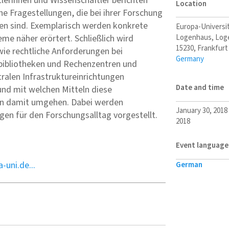
lerinnen und Wissenschaftler berichten
Location
che Fragestellungen, die bei ihrer Forschung
 sind. Exemplarisch werden konkrete
Europa-Universit
Logenhaus, Loge
me näher erörtert. Schließlich wird
15230
,
Frankfurt
wie rechtliche Anforderungen bei
Germany
bibliotheken und Rechenzentren und
ralen Infrastruktureinrichtungen
Date and time
d mit welchen Mitteln diese
en damit umgehen. Dabei werden
January 30, 2018
en für den Forschungsalltag vorgestellt.
2018
Event language
-uni.de...
German