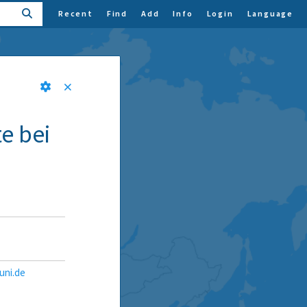
Recent
Find
Add
Info
Login
Language
e bei
uni.de