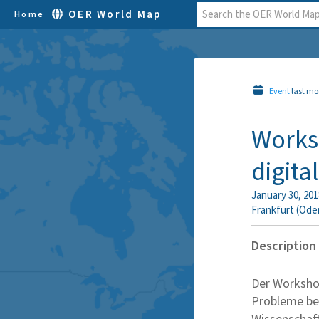
OER World Map
Home
Event
last mo
Works
digit
January 30, 201
Frankfurt (Ode
Description
Der Workshop
Probleme be