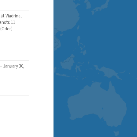
ät Viadrina,
nstr. 11
 (Oder)
–
January 30,