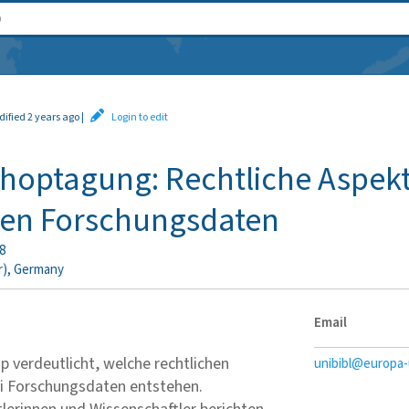
dified 2 years ago
|
Login to edit
hoptagung: Rechtliche Aspekt
alen Forschungsdaten
8
r)
,
Germany
Email
 verdeutlicht, welche rechtlichen
unibibl@europa-
i Forschungsdaten entstehen.