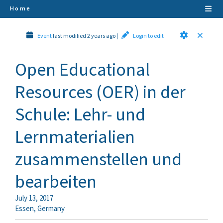
Home
Event
last modified 2 years ago
|
Login to edit
Open Educational
Resources (OER) in der
Schule: Lehr- und
Lernmaterialien
zusammenstellen und
bearbeiten
July 13, 2017
Essen
,
Germany