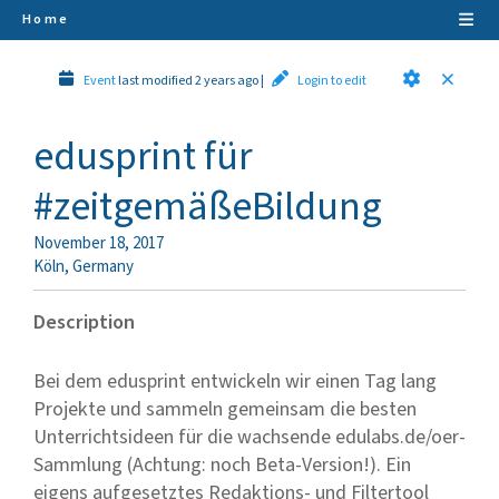
Home
Event
last modified 2 years ago
|
Login to edit
edusprint für
#zeitgemäßeBildung
November 18, 2017
Köln
,
Germany
Description
Bei dem edusprint entwickeln wir einen Tag lang
Projekte und sammeln gemeinsam die besten
Unterrichtsideen für die wachsende edulabs.de/oer-
Sammlung (Achtung: noch Beta-Version!). Ein
eigens aufgesetztes Redaktions- und Filtertool