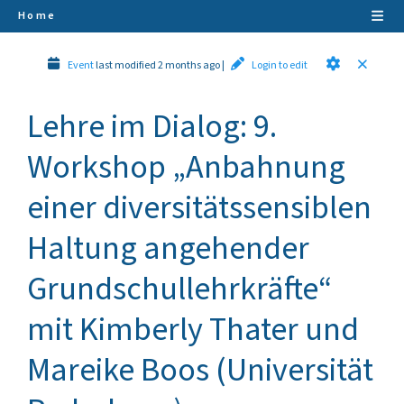
Home
Event
last modified 2 months ago
|
Login to edit
Lehre im Dialog: 9.
Workshop „Anbahnung
einer diversitätssensiblen
Haltung angehender
Grundschullehrkräfte“
mit Kimberly Thater und
Mareike Boos (Universität