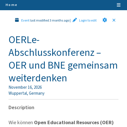
Home
Event
last modified 3 months ago
|
Login to edit
OERLe-
Abschlusskonferenz –
OER und BNE gemeinsam
weiterdenken
November 16, 2026
Wuppertal
,
Germany
Description
Wie können
Open Educational Resources (OER)