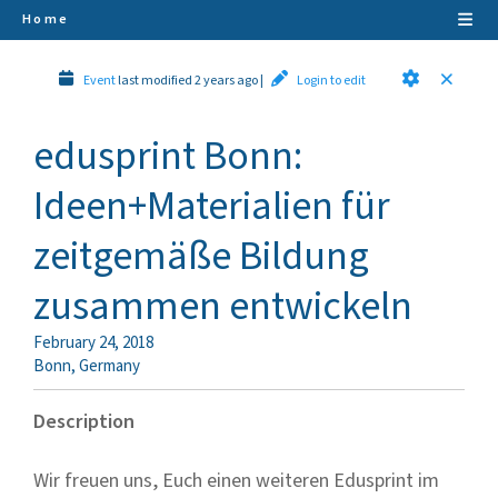
Home
Event
last modified 2 years ago
|
Login to edit
edusprint Bonn:
Ideen+Materialien für
zeitgemäße Bildung
zusammen entwickeln
February 24, 2018
Bonn
,
Germany
Description
Wir freuen uns, Euch einen weiteren Edusprint im