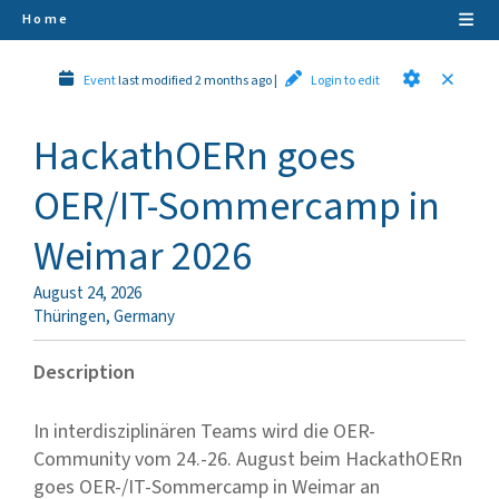
Home
Event
last modified 2 months ago
|
Login to edit
HackathOERn goes
OER/IT-Sommercamp in
Weimar 2026
August 24, 2026
Thüringen
,
Germany
Description
In interdisziplinären Teams wird die OER-
Community vom 24.-26. August beim HackathOERn
goes OER-/IT-Sommercamp in Weimar an