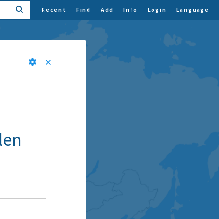
Recent
Find
Add
Info
Login
Language
len