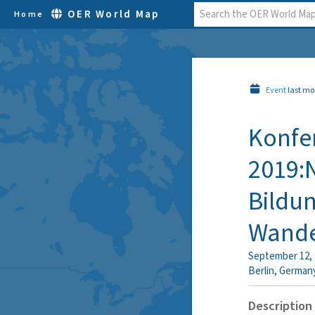
OER World Map
Home
Event
last mo
Konfer
2019:N
Bildun
Wande
September 12, 
Berlin
,
German
Description