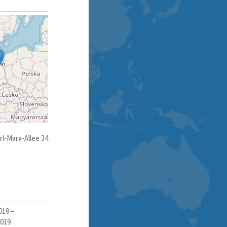
l-Marx-Allee 34
019
–
2019