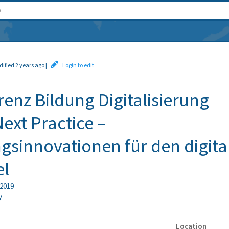
dified 2 years ago
|
Login to edit
enz Bildung Digitalisierung
ext Practice –
gsinnovationen für den digita
l
2019
y
Location