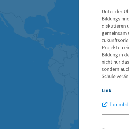
Unter der Üb
Bildungsinno
diskutieren 
gemeinsam ü
zukunftsorie
Projekten e
Bildung in de
nicht nur das
sondern auc
Schule verän
Link
forumbd.