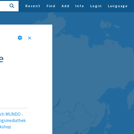
Recent
Find
Add
Info
Login
Language
e