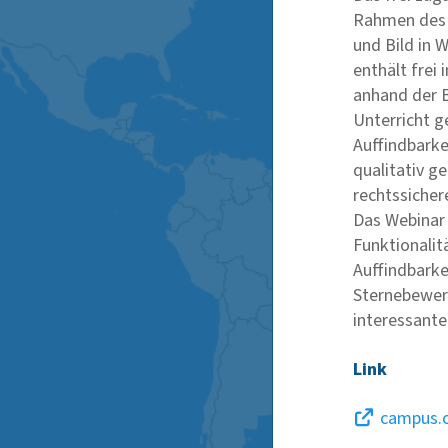
Rahmen des 
und Bild in W
enthält frei
anhand der B
Unterricht g
Auffindbarke
qualitativ g
rechtssicher
Das Webinar 
Funktionalit
Auffindbarke
Sternebewer
interessante
Link
campus.o