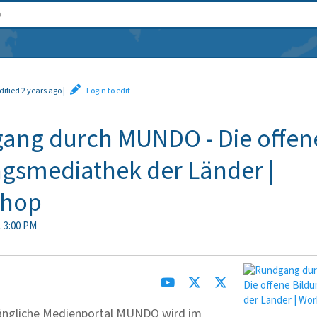
dified 2 years ago
|
Login to edit
ang durch MUNDO - Die offen
ngsmediathek der Länder |
shop
1 3:00 PM
gängliche Medienportal MUNDO wird im