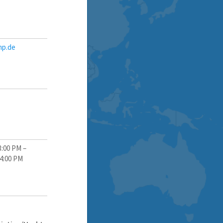
mp.de
3:00 PM
–
 4:00 PM