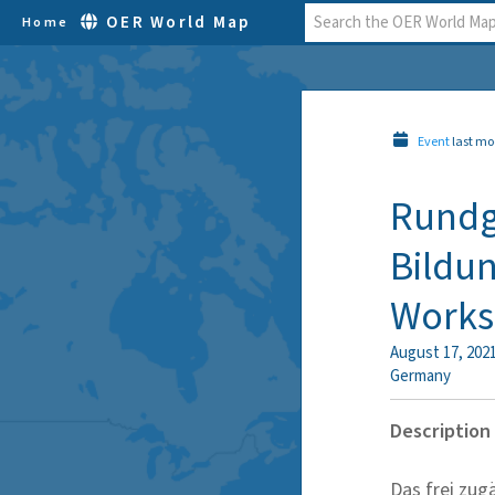
OER World Map
Home
Event
last mo
Rundg
Bildu
Work
August 17, 202
Germany
Description
Das frei zu