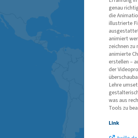
Erfahrung in
genau richti
die Animatio
illustrierte 
ausgestattet
animiert we
zeichnen zu 
animierte C
erstellen – 
der Videopro
überschauba
Lehre umset
gestalterisc
was aus rech
Tools zu bea
Link