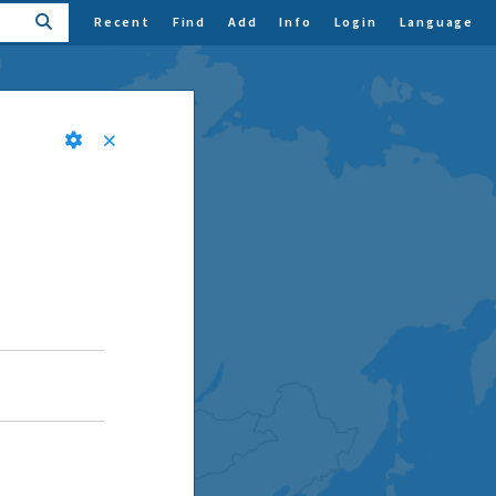
Recent
Find
Add
Info
Login
Language