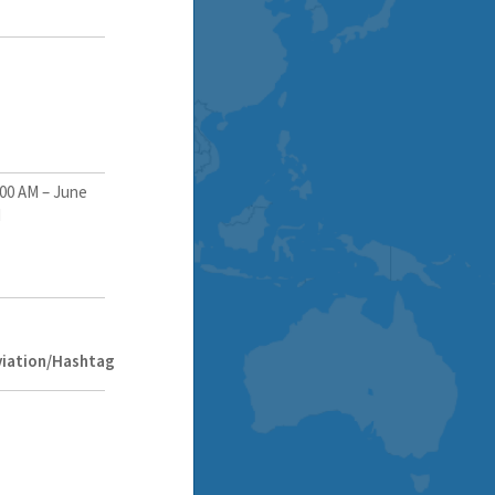
:00 AM
–
June
M
iation/Hashtag