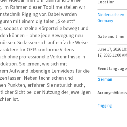
 der Videoanimation? Dann sind Sie hier
Location
g. Im Rahmen dieser Tooltime stellen wir
nstechnik Rigging vor. Dabei werden
Niedersachsen
Germany
Figuren mit einem digitalen „Skelett“
, sodass einzelne Körperteile bewegt und
rden können – ohne jede Bewegung neu
Date and time
müssen. So lassen sich auf einfache Weise
haraktere für OER-konforme Videos
June 17, 2026 10
17, 2026 11:00 A
auch ohne professionelle Vorkenntnisse in
duktion. Sie lernen, wie sich mit
Event language
rem Aufwand lebendige Lernvideos für die
zen lassen. Neben technischen und
German
hen Punkten, erfahren Sie natürlich auch,
tlicher Sicht bei der Nutzung der jeweiligen
Acronym/Abbrev
chten ist.
#rigging