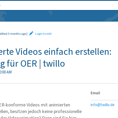
dified 3 months ago
|
Login to edit
rte Videos einfach erstellen:
g für OER | twillo
0:00 AM
Email
OER-konforme Videos mit animierten
info@twillo.de
ellen, besitzen jedoch keine professionelle