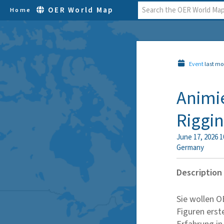
OER World Map
Home
Event
last mo
Animie
Riggin
June 17, 2026 1
Germany
Description
Sie wollen 
Figuren erst